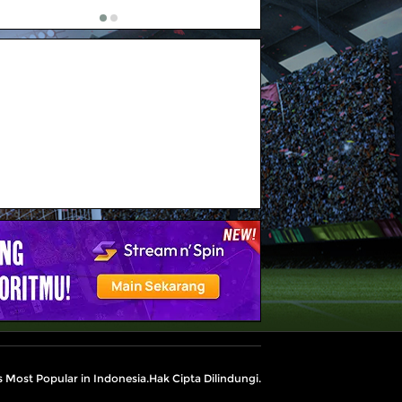
Most Popular in Indonesia.Hak Cipta Dilindungi.