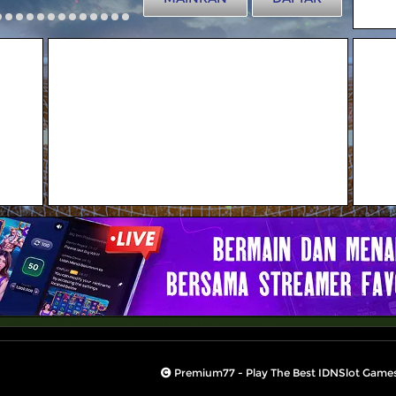
Premium77 - Play The Best IDNSlot Games 