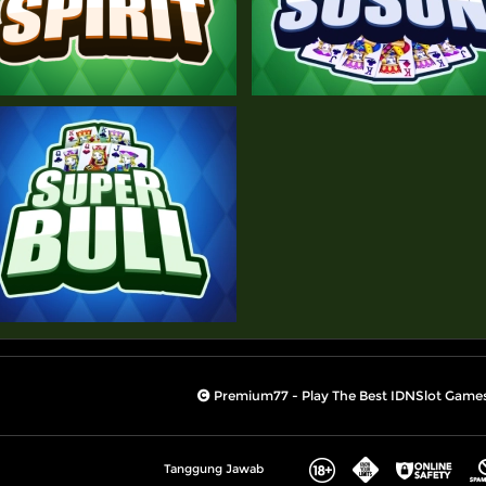
Premium77 - Play The Best IDNSlot Games 
Tanggung Jawab