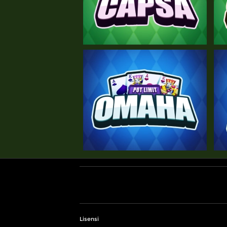
Lisensi