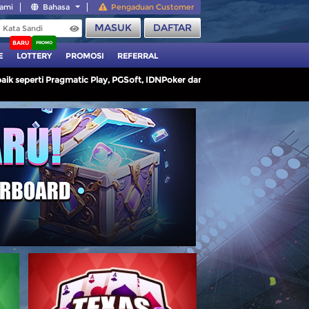
ami
Bahasa
Pengaduan Customer
DAFTAR
BARU
PROMO
E
LOTTERY
PROMOSI
REFERRAL
erti Pragmatic Play, PGSoft, IDNPoker dan Games IDNPlay Terbaik. Gabung 